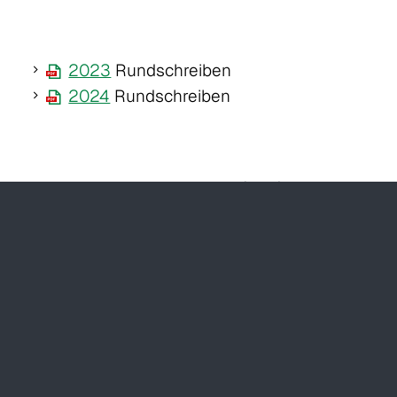
2023
Rundschreiben
2024
Rundschreiben
Für die Ansicht der Mailings (PDF)
benötigen Sie den kostenlosen
Acrobat Reader
.