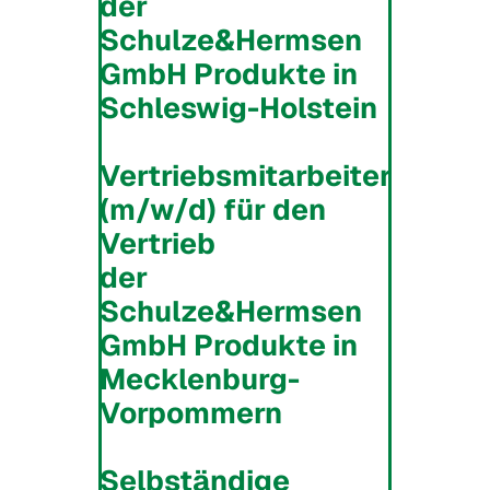
der
Schulze&Hermsen
GmbH Produkte
in
Schleswig-Holstein
Vertriebsmitarbeiter
(m/w/d) für den
Vertrieb
der
Schulze&Hermsen
GmbH Produkte
in
Mecklenburg-
Vorpommern
Selbständige