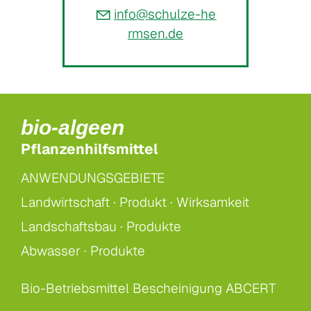
nf
sch
lz
-h
rms
n
d
bio-algeen
Pflanzenhilfsmittel
ANWENDUNGSGEBIETE
Landwirtschaft ·
Produkt ·
Wirksamkeit
Landschaftsbau ·
Produkte
Abwasser ·
Produkte
Bio-Betriebsmittel Bescheinigung ABCERT